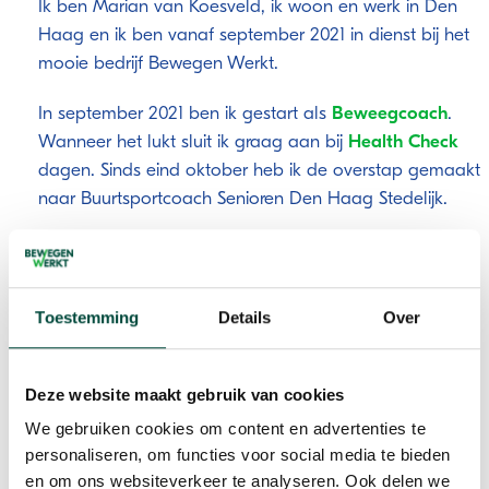
Ik ben Marian van Koesveld, ik woon en werk in Den
Haag en ik ben vanaf september 2021 in dienst bij het
mooie bedrijf Bewegen Werkt.
In september 2021 ben ik gestart als
Beweegcoach
.
Wanneer het lukt sluit ik graag aan bij
Health Check
dagen. Sinds eind oktober heb ik de overstap gemaakt
naar Buurtsportcoach Senioren Den Haag Stedelijk.
Wat drijft mij?
Het is fantastisch om een schakel te mogen zijn en
Toestemming
Details
Over
mensen te kunnen faciliteren om zo vitaal en gelukkig
mogelijk ouder te kunnen worden. Ik geloof in een
positieve gezondheid waar de factoren fysiek, sociaal,
Deze website maakt gebruik van cookies
mentaal, voeding en kennis mensen ondersteunen om
We gebruiken cookies om content en advertenties te
keuzes te kunnen maken naar een positieve
personaliseren, om functies voor social media te bieden
gezondheid en zelfredzaamheid.
en om ons websiteverkeer te analyseren. Ook delen we