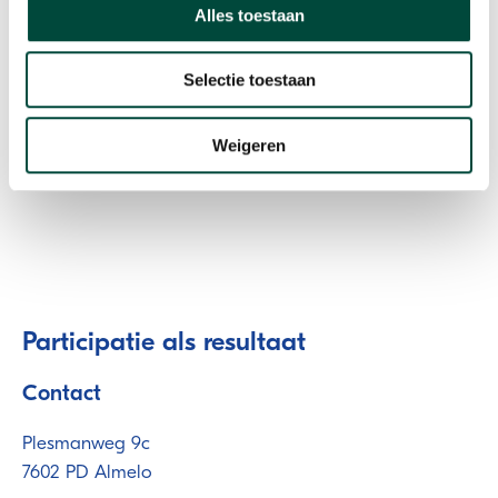
weekendje weg ben met vrienden.
Alles toestaan
Selectie toestaan
Weigeren
Participatie als resultaat
Contact
Plesmanweg 9c
7602 PD Almelo