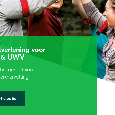
tverlening voor
n & UWV
het gebied van
werkhervatting.
ticipatie