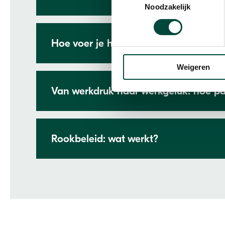
Noodzakelijk
Hoe voer je het gesprek over duurza
Weigeren
Van werkdruk naar werkgeluk: hoe pa
Rookbeleid: wat werkt?