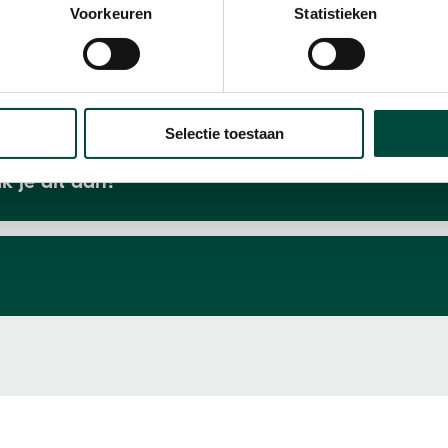
Voorkeuren
Statistieken
me inzetbaarheid?
Selectie toestaan
k je dit aan?