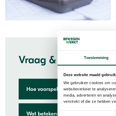
informatie
Vraag & antwoord
Toestemming
Deze website maakt gebruik
We gebruiken cookies om cont
Meer
Hoe voorspel je het risico op uitval 
websiteverkeer te analyseren
informatie
media, adverteren en analys
verstrekt of die ze hebben v
Wat betekent duurzame inzetbaarhei
Toestemmingsselectie