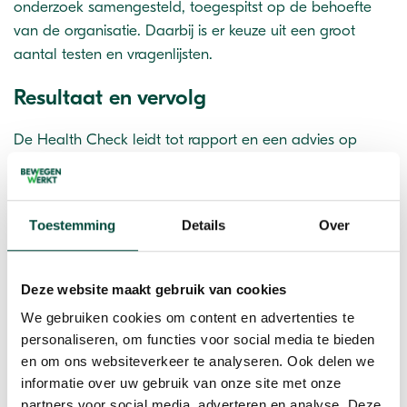
onderzoek samengesteld, toegespitst op de behoefte
van de organisatie. Daarbij is er keuze uit een groot
aantal testen en vragenlijsten.
Resultaat en vervolg
De Health Check leidt tot rapport en een advies op
maat, voor zowel de werkgever als voor deelnemers.
Als vervolg op het onderzoek is het mogelijk om
Toestemming
Details
Over
activiteiten te organiseren. Denk hierbij aan workshops of
vitaliteitscoaching. Op deze manier wordt een resultaat
behaald op vitaliteit.
Deze website maakt gebruik van cookies
We gebruiken cookies om content en advertenties te
personaliseren, om functies voor social media te bieden
en om ons websiteverkeer te analyseren. Ook delen we
informatie over uw gebruik van onze site met onze
partners voor social media, adverteren en analyse. Deze