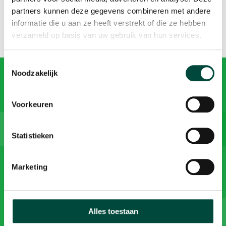
partners kunnen deze gegevens combineren met andere
informatie die u aan ze heeft verstrekt of die ze hebben
verzameld op basis van uw gebruik van hun services.
Toestemmingsselectie
Noodzakelijk
Wil je meer informatie?
Voorkeuren
We vertellen je graag meer over onze aanpak en
oplossingen. Neem contact met ons op via
Statistieken
info@bewegenwerkt.nl of 085 073 33 00.
Marketing
Neem contact op
Alles toestaan