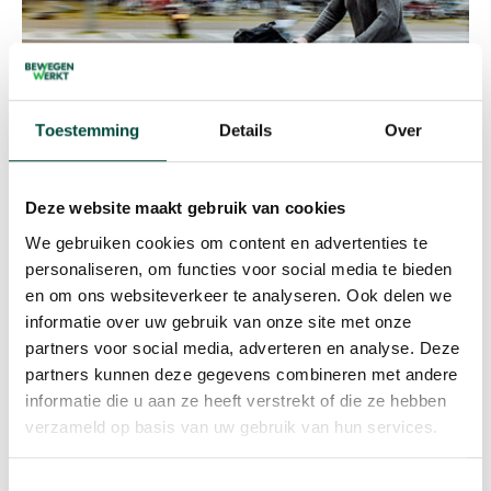
Toestemming
Details
Over
Meer
informatie
Deze website maakt gebruik van cookies
We gebruiken cookies om content en advertenties te
personaliseren, om functies voor social media te bieden
en om ons websiteverkeer te analyseren. Ook delen we
Bekijk alle doelgroepen
informatie over uw gebruik van onze site met onze
partners voor social media, adverteren en analyse. Deze
Bekijk voor welke doelgroepen wij nog meer
partners kunnen deze gegevens combineren met andere
actief zijn.
informatie die u aan ze heeft verstrekt of die ze hebben
verzameld op basis van uw gebruik van hun services.
Toestemmingsselectie