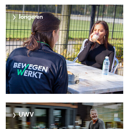
Jongeren
Meer
informatie
UWV