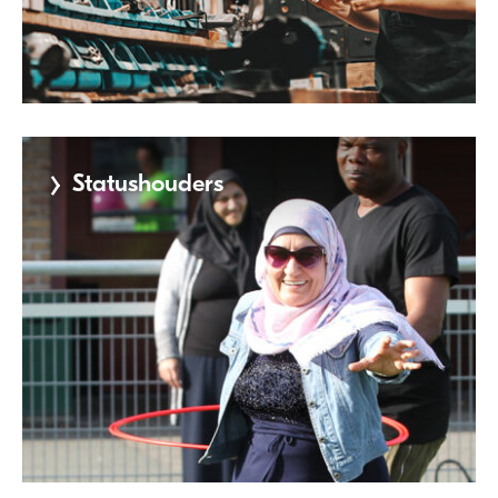
Meer
informatie
Statushouders
Meer
informatie