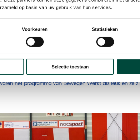
erzameld op basis van uw gebruik van hun services.
d
is klantmanager in de gemeente Bronckhorst.
Vanuit haar 
ders en is aanspreekpunt voor Bewegen Werkt. Martine vin
Voorkeuren
Statistieken
 de deelnemers. ‘‘Iedere week sport ik of een collega van m
n deel aan activiteiten, zodat deelnemers een gezicht zien
aten in Bronckhorst
zijn erg positief. 10% van de deelneme
 naar gesubsidieerd werk, 20% naar arbeidsbemiddeling, 
Selectie toestaan
 10% met scholing. Martine ontvangt veel positieve reactie
rvaren het programma van Bewegen Werkt als leuk en ze zijn