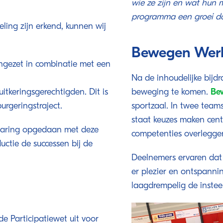
wie ze zijn en wat hun 
programma een groei doo
eling zijn erkend, kunnen wij
Bewegen Werkt
ingezet in combinatie met een
Na de inhoudelijke bijdra
tkeringsgerechtigden. Dit is
beweging te komen.
Be
urgeringstraject.
sportzaal. In twee teams
staat keuzes maken cent
rvaring opgedaan met deze
competenties overlegg
uctie de successen bij de
Deelnemers ervaren dat 
er plezier en ontspanni
laagdrempelig de instee
:
 de Participatiewet uit voor