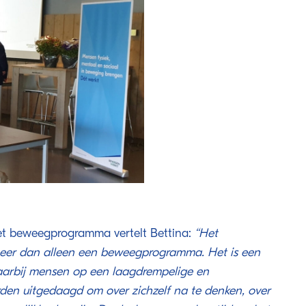
et beweegprogramma vertelt Bettina:
‘‘Het
er dan alleen een beweegprogramma. Het is een
arbij mensen op een laagdrempelige en
en uitgedaagd om over zichzelf na te denken, over