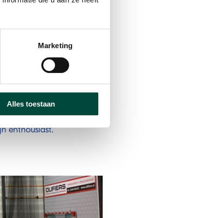
rol werkt zij met de
dt het belangrijk om
Marketing
ij mee met de groep. We
 vanuit de gemeente.’’
rs stroomde uit naar
40% is gestart met
Alles toestaan
s over het programma:
 enthousiast.’’