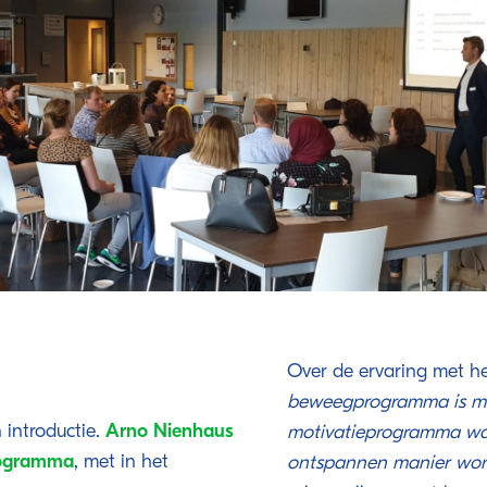
Over de ervaring met h
beweegprogramma is me
 introductie.
Arno Nienhaus
motivatieprogramma wa
rogramma
, met in het
ontspannen manier word