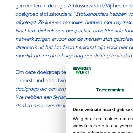
gemeenten in de regio Alblasserwaard/Vijfheerenlan
doelgroep statushouders: ‘‘
Statushouders hebben v
afgelegd. Ze kunnen te maken hebben met psychisch
klachten. Gebrek aan perspectief, onvoldoende ta
netwerk zorgen ervoor dat de mensen zich geïsolee
diploma’s uit het land van herkomst zijn vaak niet g
moeilijk om na de inburgering aansluiting te vinden
Om deze doelgroep te begeleiden worden de casema
ondersteund door twee sleutelpersonen.
‘‘Een sleut
doelgroep die een brugfunctie kan vervullen tussen 
Toestemming
We hebben een Syrische sleutelpersoon en een Eritre
denken mee over de invulling van het beweegprogr
Deze website maakt gebruik
We gebruiken cookies om cont
websiteverkeer te analyseren
media, adverteren en analys