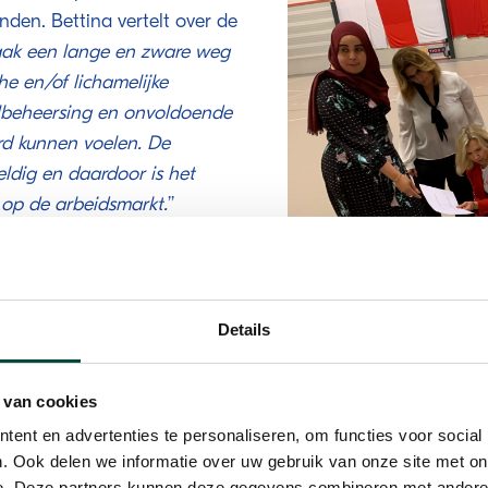
den. Bettina vertelt over de
aak een lange en zware weg
e en/of lichamelijke
albeheersing en onvoldoende
rd kunnen voelen. De
eldig en daardoor is het
 op de arbeidsmarkt.
’’
nagers bij Avres
elpersoon is iemand uit de
de statushouders en Avres.
Details
se sleutelpersoon. Zij
amma.’’
 van cookies
ent en advertenties te personaliseren, om functies voor social
. Ook delen we informatie over uw gebruik van onze site met on
Klantmanager aan het woord
e. Deze partners kunnen deze gegevens combineren met andere i