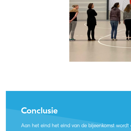
Conclusie
Aan het eind het eind van de bijeenkomst wordt