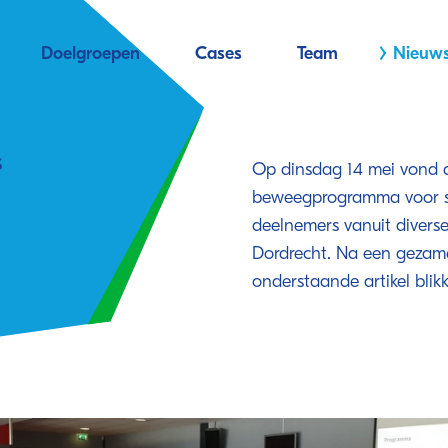
Doelgroepen
Cases
Team
Nieuw
S
Op dinsdag 14 mei vond 
beweegprogramma voor st
deelnemers vanuit divers
Dordrecht. Na een gezamen
onderstaande artikel blik