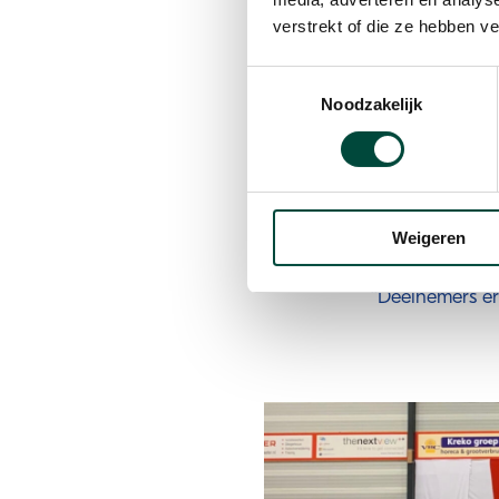
verstrekt of die ze hebben v
Martine Uiterweer
Toestemmingsselectie
doelgroep statushou
Noodzakelijk
zichtbaar te zijn voor
zijn aanwezig en neme
De uitstroomresult
betaald werk, 20%
Weigeren
vrijwilligerswerk en
‘‘Deelnemers e