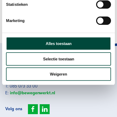
Statistieken
Marketing
Participatie als resultaat
Alles toestaan
Contact
Selectie toestaan
Plesmanweg 9c
7602 PD Almelo
Weigeren
T: 085 073 33 00
E:
info@bewegenwerkt.nl
Volg ons