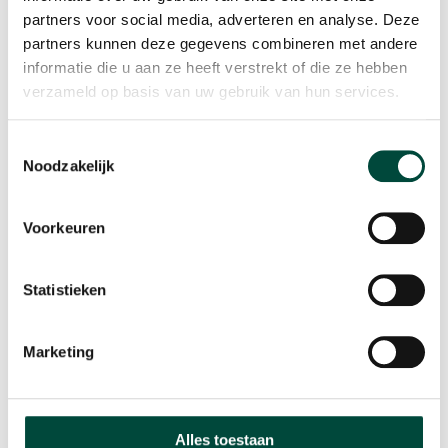
partners voor social media, adverteren en analyse. Deze
partners kunnen deze gegevens combineren met andere
informatie die u aan ze heeft verstrekt of die ze hebben
verzameld op basis van uw gebruik van hun services.
Toestemmingsselectie
Noodzakelijk
Datum en tijd
Voorkeuren
Dinsdag 12 oktober van 9.00 tot 10.00 uur.
Statistieken
Locatie
Marketing
We organiseren de bijeenkomst online via MS Teams.
Alles toestaan
Aanmelden?