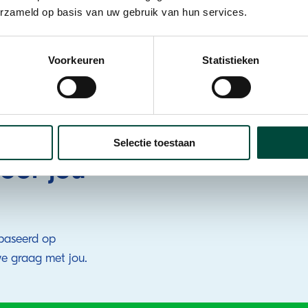
Vlissingen, Volendam, V
erzameld op basis van uw gebruik van hun services.
Zwolle.
Dit overzicht is voor het
Voorkeuren
Statistieken
Selectie toestaan
oor jou
baseerd op
e graag met jou.