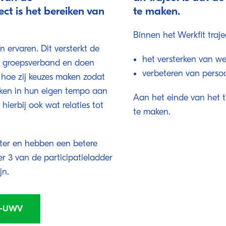
ect is het bereiken van
te maken.
Binnen het Werkfit traj
 ervaren. Dit versterkt de
het versterken van w
 in groepsverband en doen
verbeteren van persoonl
n hoe zij keuzes maken zodat
erken in hun eigen tempo aan
Aan het einde van het tr
ierbij ook wat relaties tot
te maken.
itter en hebben een betere
der 3 van de participatieladder
jn.
er-UWV