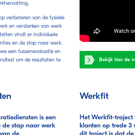
rkhervatting.
p verbeteren van de fysieke
werk en versterken van werk
eiten vindt er individuele
nties en de stap naar werk.
we een tussenevaluatie en
ndtest om de resultaten te
Bekijk hier de 
ten
Werkfit
atiediensten is een
Het Werkfit-trajec
ie de stap naar werk
klanten op trede 3 
2 van de
dit traject is dat 