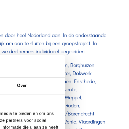
ten door heel Nederland aan. In de onderstaande
k om aan te sluiten bij een groepstraject. In
 we deelnemers individueel begeleiden.
swaard, Amsterdam, Apeldoorn, Berghuizen,
 Coevorden, Den Haag, Deventer, Dokwerk
 Drachten, Dronten, Edam, Emmen, Enschede,
Over
ingen, Hilversum, Hof van Twente,
hendam, Lelystad, Maassluis, Meppel,
n, Montferland, Noordenveld Roden,
 media te bieden en om ons
nzaal, Overbetuwe Ridderkerk/Barendrecht,
ze partners voor social
Stichtse Vecht, Valthermond, Venlo, Vlaardingen,
nformatie die u aan ze heeft