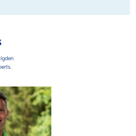
s
tigden
erts.