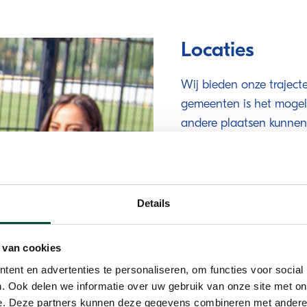
Locaties
Wij bieden onze trajec
gemeenten is het mogelij
andere plaatsen kunnen
Achtkarpselen, Albrand
Borger-Odoorn, Breda,
Stichting De Friesland,
Details
Gorinchem, Gouda, Gron
Krimpenerwaard, Leidsc
 van cookies
Middelburg, Molenlande
ent en advertenties te personaliseren, om functies voor social
Oldebroek/Elburg, Olde
. Ook delen we informatie over uw gebruik van onze site met on
Schiedam, Stadskanaal, 
e. Deze partners kunnen deze gegevens combineren met andere i