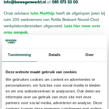
info@bewegenwerkt.nl
of
085 073 33 00
.
Onze adviseur
John Matthijs
heeft de afgelopen jaren bij
ruim 200 werknemers van Politie Brabant Noord-Oost
werkplekonderzoeken uitgevoerd.
Lees hier meer over
onze aanpak.
Wat te doen om RSI te voorkomen?
Toestemming
Details
Over
Gelukkig kan RSI vaak worden voorkomen door een
combinatie van goede werkhoudingen, afwisseling in
bewegingen en het zorgen voor voldoende rust.
Deze website maakt gebruik van cookies
Belangrijke punten zijn:
We gebruiken cookies om content en advertenties te
personaliseren, om functies voor social media te bieden
Ergonomische werkplek
: Zorg voor een goede
en om ons websiteverkeer te analyseren. Ook delen we
werkplekindeling, met een verstelbaar bureau en stoel
informatie over uw gebruik van onze site met onze
die je in staat stellen om in een comfortabele, neutrale
partners voor social media, adverteren en analyse. Deze
houding te zitten.
partners kunnen deze gegevens combineren met andere