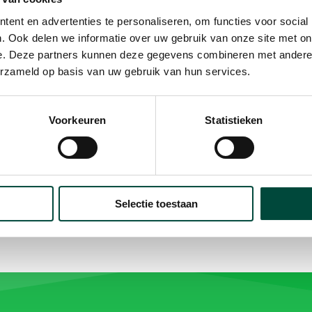
ent en advertenties te personaliseren, om functies voor social
. Ook delen we informatie over uw gebruik van onze site met on
italiteitsmomentje
? Regelmatig sporten, zoals 
e. Deze partners kunnen deze gegevens combineren met andere i
ardlopen. Dit is voor mij de ideale manier van '
erzameld op basis van uw gebruik van hun services.
Voorkeuren
Statistieken
Selectie toestaan