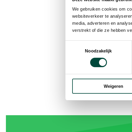
We gebruiken cookies om cont
websiteverkeer te analyseren
Mijn
favoriete v
media, adverteren en analys
lange afstanden h
verstrekt of die ze hebben v
Toestemmingsselectie
Noodzakelijk
Weigeren