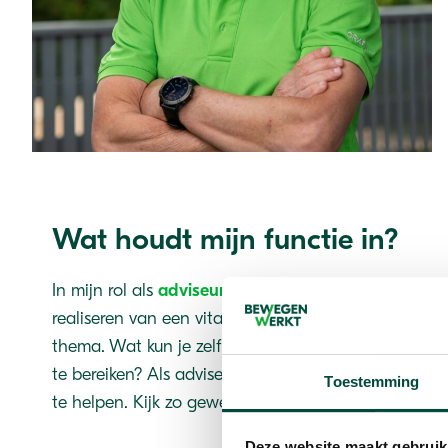
Wat houdt mijn functie in?
In mijn rol als
adviseur
help ik individuele werknemer
realiseren van een vitaal leven. Nemen van leidersch
thema. Wat kun je zelf doen als persoon en als org
te bereiken? Als adviseur beschik ik over kennis en
Toestemming
te helpen. Kijk zo gewenst daarom ook even op mij
Deze website maakt gebruik