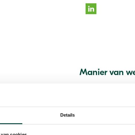
Manier van w
s en organisaties bij het
Om te kunnen helpen ga
ap is daarbij een belangrijk
na wat de achtergrond 
anisatie om gestelde doelen
achtergrond van een vra
 vaardigheden om ze daar bij
Samen bepalen we vervo
Details
n
LinkedIn pagina
.
doende en evaluerend w
Voorbeelden van mijn we
 van cookies