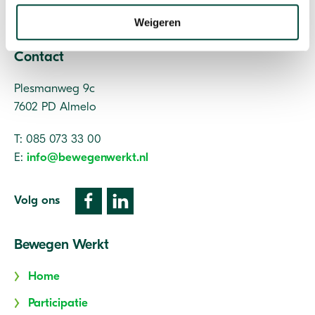
Vitaliteit als resultaat
Weigeren
Contact
Plesmanweg 9c
7602 PD Almelo
T: 085 073 33 00
E:
info@bewegenwerkt.nl
Volg ons
Bewegen Werkt
Home
Participatie