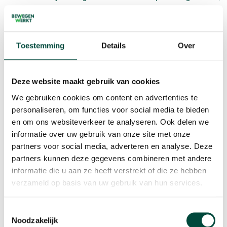
hoeven ze zo zich min mogelijk bezig te houden met
de financiële administratie en kunnen ze zich meer
focussen op onze klanten.
Toestemming
Details
Over
Mijn
favoriete vitaliteitsmomentje
? De
Deze website maakt gebruik van cookies
ochtendwandeling met mijn jongste
We gebruiken cookies om content en advertenties te
dochter, nadat ik de oudste naar school
personaliseren, om functies voor social media te bieden
heb gebracht.
en om ons websiteverkeer te analyseren. Ook delen we
informatie over uw gebruik van onze site met onze
partners voor social media, adverteren en analyse. Deze
partners kunnen deze gegevens combineren met andere
informatie die u aan ze heeft verstrekt of die ze hebben
verzameld op basis van uw gebruik van hun services.
Toestemmingsselectie
Noodzakelijk