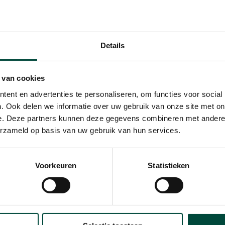
 afdeling
ie lag de nadruk voornamelijk
eel heb geleerd, miste ik na
Details
n ik alles combineren waar
 van cookies
kkelen, (weer) plezier te
ent en advertenties te personaliseren, om functies voor social
eren.
. Ook delen we informatie over uw gebruik van onze site met on
e. Deze partners kunnen deze gegevens combineren met andere i
erzameld op basis van uw gebruik van hun services.
Mijn favoriete vitaliteitsmomentje?
teitsmoment is Shinrin-yoku (bosbaden) met het gezin. We g
Voorkeuren
Statistieken
tuur: onze dochter ontdekt van alles tussen de bladeren 
en snuffelen. De telefoons blijven thuis. Goed voor de lich
ndheid. Iedereen is heerlijk voldaan na een verfrissend bo