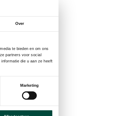
Over
 media te bieden en om ons
ze partners voor social
nformatie die u aan ze heeft
enieten van ontspannen
Marketing
en modder, en de hond
amelijke én mentale
sbad.