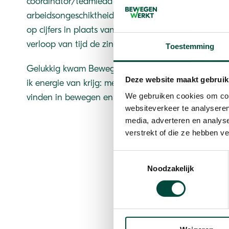
coördinator/teamlead bij een expertisebureau op de
arbeidsongeschiktheidsverzekeringen. In deze funct
op cijfers in plaats van op mensen. Hoewel ik daar v
verloop van tijd de zingeving in mijn werk.
Toestemming
Gelukkig kwam Bewegen Werkt op mijn pad. Hier ka
Deze website maakt gebruik
ik energie van krijg: mensen helpen zichzelf te ontwi
We gebruiken cookies om cont
vinden in bewegen en verbinding te maken met and
websiteverkeer te analyseren
media, adverteren en analys
verstrekt of die ze hebben v
Toestemmingsselectie
Mijn favoriete vitali
Noodzakelijk
wandelingen in de na
kan lekker rennen 
gezo