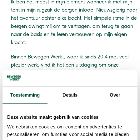
Ik ben het meest in mijn element wanneer ik met mijn
tent in mijn rugzak de bergen inloop. Nieuwsgierig naar
het avontuur achter elke bocht. Het simpele ritme in de
bergen dwingt mij om te vertragen, om terug te gaan
naar de basis en te leren vertrouwen op mijn eigen
kracht.
Binnen Bewegen Werkt, waar ik sinds 2014 met veel
plezier werk, vind ik het een uitdaging om onze
deelnemers mee te nemen op hun eigen reis. Samen
een (nieuwe) stip op de horizon zetten en de route
ernaartoe opdelen in kleine haalbare stapjes. Samen
Toestemming
Details
Over
ontdekken waar je wel invloed op hebt en wat jij zelf
kan doen om jouw situatie nu te verbeteren.
Deze website maakt gebruik van cookies
Wat drijft mij?
We gebruiken cookies om content en advertenties te
personaliseren, om functies voor social media te bieden
Als Bewegen Werkt coach maak ik gebruik van mijn