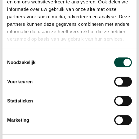
en om ons websiteverkeer te analyseren. Ook delen we
enthousiasme om mensen letterlijk in beweging te
informatie over uw gebruik van onze site met onze
krijgen. Mijn nieuwsgierigheid en interesse in de ander
partners voor social media, adverteren en analyse. Deze
zet ik in om te ontdekken wat iemand zijn drijfveren zijn.
partners kunnen deze gegevens combineren met andere
informatie die u aan ze heeft verstrekt of die ze hebben
Het toewerken naar het moment waarop een
verzameld op basis van uw gebruik van hun services.
deelnemer het vertrouwen (terug)vindt om zelf de
volgende stappen te zetten motiveert mij enorm.
Toestemmingsselectie
Verantwoordelijkheid en regie kunnen pakken met
Noodzakelijk
betrekking tot je eigen gedrag is wat mij betreft een
basis om je dromen te kunnen volgen.
Voorkeuren
Statistieken
Marketing