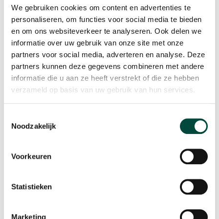
bijdrage te leveren aan de vitaliteit van mensen. Voor
We gebruiken cookies om content en advertenties te
het creëren van een zinvolle vrijetijdsbesteding voor
personaliseren, om functies voor social media te bieden
mensen wordt maatwerk gevraagd. Hiervoor moeten
en om ons websiteverkeer te analyseren. Ook delen we
de behoeften in kaart worden gebracht. Daar een plan
informatie over uw gebruik van onze site met onze
partners voor social media, adverteren en analyse. Deze
van aanpak voor maken om mensen op de
partners kunnen deze gegevens combineren met andere
arbeidsmarkt en/of privé in te coachen/begeleiden is
informatie die u aan ze heeft verstrekt of die ze hebben
super waardevol voor mij
verzameld op basis van uw gebruik van hun services.
Toestemmingsselectie
Mijn
favoriete vitaliteitsmomentje
? Ik ga
Noodzakelijk
graag hardlopen in de natuur om te
ontspannen en mijn energie kwijt te
Voorkeuren
kunnen.
Statistieken
Marketing