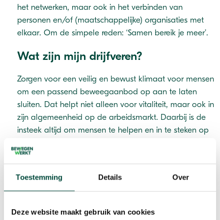
het netwerken, maar ook in het verbinden van
personen en/of (maatschappelijke) organisaties met
elkaar. Om de simpele reden: ‘Samen bereik je meer’.
Wat zijn mijn drijfveren?
Zorgen voor een veilig en bewust klimaat voor mensen
om een passend beweegaanbod op aan te laten
sluiten. Dat helpt niet alleen voor vitaliteit, maar ook in
zijn algemeenheid op de arbeidsmarkt. Daarbij is de
insteek altijd om mensen te helpen en in te steken op
wensen/behoeften van de deelnemers, zodat de
intrinsieke motivatie zoveel als mogelijk geborgd is.
Toestemming
Details
Over
Waar word ik blij van in mijn werk?
Het is naar mijns inziens uitermate belangrijk om een
Deze website maakt gebruik van cookies