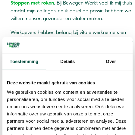
Stoppen met roken
. Bij Bewegen Werkt voel ik mij thuis
omdat mijn collega’s en ik dezelfde passie hebben: we
willen mensen gezonder en vitaler maken.
Werkgevers hebben belang bij vitale werknemers en
werknemers willen gezond en vitaal hun werk uitvoeren.
Bewegen Werkt heeft alles in huis om samen met
werkgevers én werknemers dit doel te bereiken. Onze
Toestemming
Details
Over
complete dienstverlening, de voldoening van een mooi
project en de intrinsieke motivatie die in onze hele
organisatie voelbaar is, dat is waar ik het voor doe!
Deze website maakt gebruik van cookies
We gebruiken cookies om content en advertenties te
Mijn
favoriete vitaliteitsmomentje
? Nadat
personaliseren, om functies voor social media te bieden
ik mijn les bodypump op zaterdagochtend
en om ons websiteverkeer te analyseren. Ook delen we
informatie over uw gebruik van onze site met onze
heb gegeven, gezellig napraten bij de
partners voor social media, adverteren en analyse. Deze
koffie met mijn sportvriendinnen, zo
partners kunnen deze gegevens combineren met andere
gezellig 😊. De beste manier om je