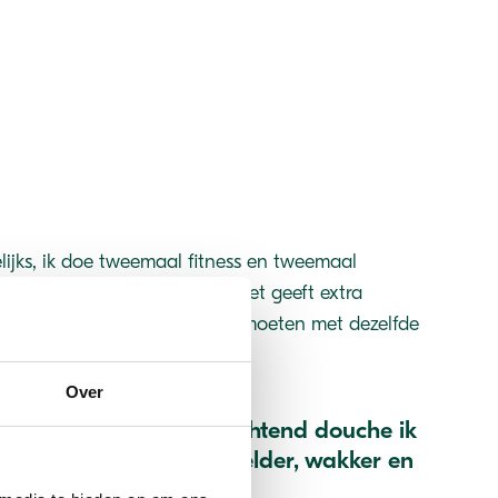
lijks, ik doe tweemaal fitness en tweemaal
t je eigen lichaamsgewicht). Het geeft extra
k, laat mij andere mensen ontmoeten met dezelfde
een doel.
Over
liteitsmomentje
? In de ochtend douche ik
d, daarna voel ik mij helder, wakker en