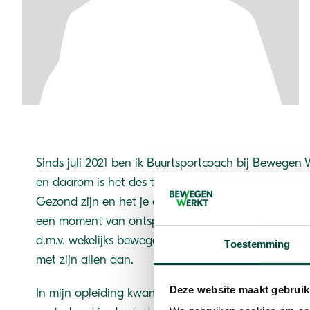
Sinds juli 2021 ben ik Buurtsportcoach bij Bewegen 
en daarom is het des te leuker anderen te inspirer
Gezond zijn en het je ook voelen, het contact met 
een moment van ontspanning zijn belangrijke eleme
d.m.v. wekelijks bewegen. Sport als middel! Daar gelo
Toestemming
met zijn allen aan.
Deze website maakt gebruik
In mijn opleiding kwam mijn passie voor sport al te