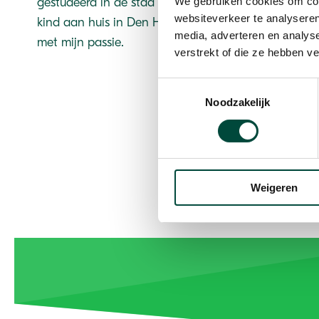
gestudeerd in de stad waar ik nu werkzaam ben als 
We gebruiken cookies om cont
websiteverkeer te analyseren
kind aan huis in Den Haag en daarom is het des te l
media, adverteren en analys
met mijn passie.
verstrekt of die ze hebben v
Toestemmingsselectie
Noodzakelijk
Weigeren