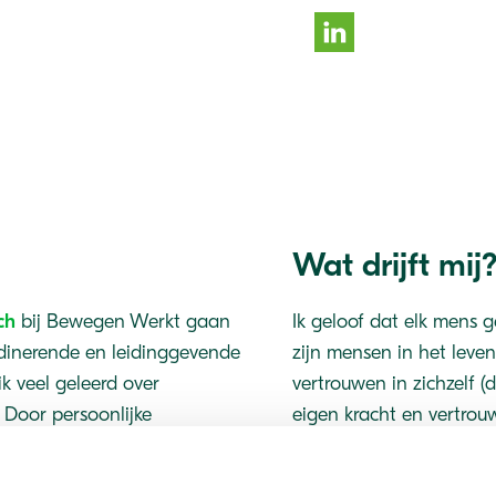
Wat drijft mij
ach
bij Bewegen Werkt gaan
Ik geloof dat elk mens g
rdinerende en leidinggevende
zijn mensen in het leve
k veel geleerd over
vertrouwen in zichzelf (
. Door persoonlijke
eigen kracht en vertrou
ing tijdens het leven naar
ontstaat om de eigen re
reventie naar gezondheid en
vol eigen geluk. Door mi