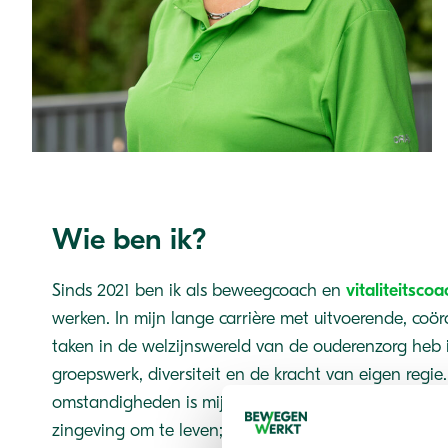
Wie ben ik?
Sinds 2021 ben ik als beweegcoach en
vitaliteitsco
werken. In mijn lange carrière met uitvoerende, coö
taken in de welzijnswereld van de ouderenzorg heb i
groepswerk, diversiteit en de kracht van eigen regie
omstandigheden is mijn focus verschoven van zingev
zingeving om te leven; eigen regie als inzet voor p