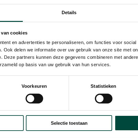
wat we doen en wat zorgt
leefstijllessen maken m
n willen?
elkaar en met elkaars d
Details
in een mens.
geweest. In het verleden door
 van cookies
ctief te leven met sporten en
ent en advertenties te personaliseren, om functies voor social
s
beweegprogramma
. Ook delen we informatie over uw gebruik van onze site met on
erechtigden.
e. Deze partners kunnen deze gegevens combineren met andere i
erzameld op basis van uw gebruik van hun services.
taliteitsmomentje
? 's Ochtends vroeg in de zee o
Voorkeuren
Statistieken
n met een zonnetje in je gezicht, en daarna na
ontbijten.
Selectie toestaan