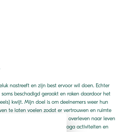
?
eluk nastreeft en zijn best ervoor wil doen. Echter
n soms beschadigd geraakt en raken daardoor het
deels) kwijt. Mijn doel is om deelnemers weer hun
wen te laten voelen zodat er vertrouwen en ruimte
gie weer te op te pakken. Van overleven naar leven
ddel van sport & spel, dans, yoga activiteiten en