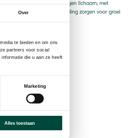
ensen verbindingen met het eigen lichaam, met
enkpatronen. Geluk en verbinding zorgen voor groei
Over
 media te bieden en om ons
ze partners voor social
nformatie die u aan ze heeft
f in de Reeuwijkse
Marketing
tuurlijk lekker
Alles toestaan