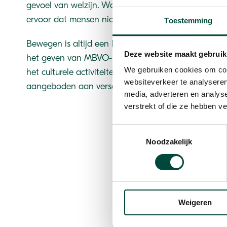
gevoel van welzijn. Wat drijft mensen om te doen 
ervoor dat mensen niet doen wat ze eigenlijk zoude
Toestemming
Bewegen is altijd een leidende draad in mijn leven 
Deze website maakt gebruik
het geven van MBVO-les en natuurlijk door steeds a
We gebruiken cookies om cont
het culturele activiteiten. Met veel plezier heb ik on
websiteverkeer te analyseren
aangeboden aan verschillende groepen uitkeringsg
media, adverteren en analys
verstrekt of die ze hebben v
Mijn
favoriete vi
Toestemmingsselectie
Noodzakelijk
plassen zwemme
Weigeren