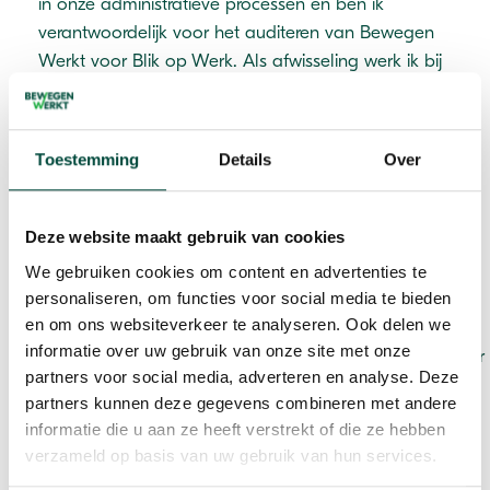
in onze administratieve processen en ben ik
verantwoordelijk voor het auditeren van Bewegen
Werkt voor Blik op Werk. Als afwisseling werk ik bij
onze afdeling Vitaliteit als Health Check medewerkster.
Wat drijft mij?
Toestemming
Details
Over
Met elkaar en van elkaar leren is het motto wat ik
hanteer tijdens mijn lessen. Als dit dan ook nog met
Deze website maakt gebruik van cookies
veel plezier gebeurt maakt dit de dag compleet.
We gebruiken cookies om content en advertenties te
personaliseren, om functies voor social media te bieden
Toen ik 9 jaar geleden de advertentie van Bewegen
en om ons websiteverkeer te analyseren. Ook delen we
Werkt coach las, dacht ik: ja dat is wat ik zoek. Ik was
informatie over uw gebruik van onze site met onze
op zoek naar iets anders maar kon het niet goed onder
partners voor social media, adverteren en analyse. Deze
woorden brengen wat dit moest worden, de
partners kunnen deze gegevens combineren met andere
functieomschrijving overtuigde mij direct.
informatie die u aan ze heeft verstrekt of die ze hebben
verzameld op basis van uw gebruik van hun services.
Een combinatie van bewegen en mensen weer op weg