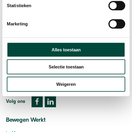
Statistieken
Marketing
Vitaliteit als resultaat
Contact
Alles toestaan
Plesmanweg 9c
7602 PD Almelo
Selectie toestaan
T: 085 073 33 00
E:
info@bewegenwerkt.nl
Weigeren
Volg ons
Bewegen Werkt