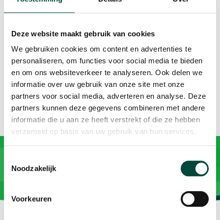
full
Het volgende webinar is op donderdag 15 april om
10.00u. Dan gaat het over 'Wat kan ik?' met thema's als
Deze website maakt gebruik van cookies
succeservaringen, ondersteuning en borging. Nog niet
We gebruiken cookies om content en advertenties te
aangemeld? Ga naar
de inschrijfpagina
. Hopelijk tot
personaliseren, om functies voor social media te bieden
dan.
en om ons websiteverkeer te analyseren. Ook delen we
informatie over uw gebruik van onze site met onze
partners voor social media, adverteren en analyse. Deze
partners kunnen deze gegevens combineren met andere
informatie die u aan ze heeft verstrekt of die ze hebben
verzameld op basis van uw gebruik van hun services.
Toestemmingsselectie
Noodzakelijk
Voorkeuren