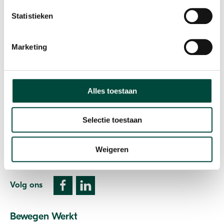
Statistieken
Marketing
Vitaliteit als resultaat
Contact
Alles toestaan
Plesmanweg 9c
7602 PD Almelo
Selectie toestaan
T: 085 073 33 00
Weigeren
E:
info@bewegenwerkt.nl
Volg ons
Bewegen Werkt