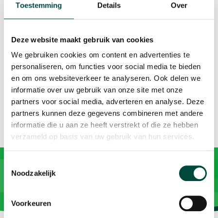
Toestemming
Details
Over
full
Het volgende webinar is op donderdag 4 februari om
10.00u. Bij lekker in je vel zitten spelen gelukshormonen
Deze website maakt gebruik van cookies
een grote rol. Hoe trakteer jij jezelf hierop? Pak onze
We gebruiken cookies om content en advertenties te
lessen hierover mee, voor jezelf of voor iemand anders!
personaliseren, om functies voor social media te bieden
Inschrijven kan via
bewegenwerktnu.clickmeeting.com/
.
en om ons websiteverkeer te analyseren. Ook delen we
Hopelijk tot dan.
informatie over uw gebruik van onze site met onze
partners voor social media, adverteren en analyse. Deze
partners kunnen deze gegevens combineren met andere
informatie die u aan ze heeft verstrekt of die ze hebben
verzameld op basis van uw gebruik van hun services.
Toestemmingsselectie
Noodzakelijk
Voorkeuren