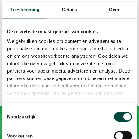
Toestemming
Details
Over
-43:54
Play
Ente
Deze website maakt gebruik van cookies
full
Het volgende webinar op donderdag 3 december is de
We gebruiken cookies om content en advertenties te
personaliseren, om functies voor social media te bieden
start van de nieuwe serie. Het thema is 'Lekker in je vel'
en om ons websiteverkeer te analyseren. Ook delen we
en in het eerste webinar gaat het vooral over bewuste
informatie over uw gebruik van onze site met onze
en onbewuste keuzes.
partners voor social media, adverteren en analyse. Deze
partners kunnen deze gegevens combineren met andere
informatie die u aan ze heeft verstrekt of die ze hebben
verzameld op basis van uw gebruik van hun services.
Toestemmingsselectie
Noodzakelijk
Voorkeuren