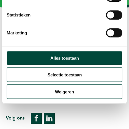
Statistieken
Marketing
Vitaliteit als resultaat
Alles toestaan
Contact
Plesmanweg 9c
Selectie toestaan
7602 PD Almelo
Weigeren
T: 085 073 33 00
E:
info@bewegenwerkt.nl
Volg ons