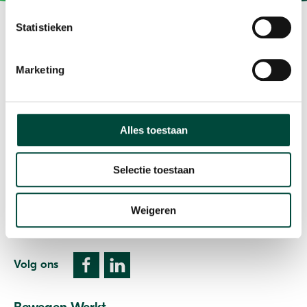
Statistieken
Marketing
Vitaliteit als resultaat
Contact
Alles toestaan
Plesmanweg 9c
Selectie toestaan
7602 PD Almelo
T: 085 073 33 00
Weigeren
E:
info@bewegenwerkt.nl
Volg ons