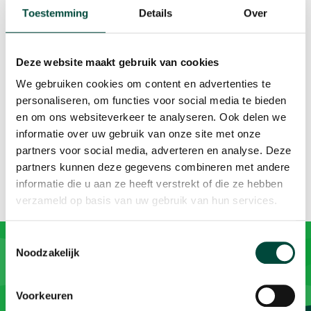
full
Toestemming
Details
Over
Evaluatie
We zouden je erg dankbaar zijn als je via
dit
Deze website maakt gebruik van cookies
evaluatieformulier
nog kunt laten weten wat je ervan
We gebruiken cookies om content en advertenties te
vond en hoe we dit kunnen verbeteren. Als startpunt is er
personaliseren, om functies voor social media te bieden
een iets uitgebreidere evaluatie uitgezet. Bij de volgende
en om ons websiteverkeer te analyseren. Ook delen we
webinars zullen dit slechts enkele vragen zijn.
informatie over uw gebruik van onze site met onze
partners voor social media, adverteren en analyse. Deze
partners kunnen deze gegevens combineren met andere
informatie die u aan ze heeft verstrekt of die ze hebben
verzameld op basis van uw gebruik van hun services.
Toestemmingsselectie
Noodzakelijk
Voorkeuren