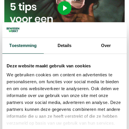
Play
-03:08
Play
Ente
Toestemming
Details
Over
full
Wat je niet moet doen voor dat je gaat slapen
In dit filmpje wordt getest of het inderdaad waar is wat
Deze website maakt gebruik van cookies
de experts zeggen over wat je beter niet kan doen om
We gebruiken cookies om content en advertenties te
goed te kunnen slapen.
personaliseren, om functies voor social media te bieden
en om ons websiteverkeer te analyseren. Ook delen we
informatie over uw gebruik van onze site met onze
partners voor social media, adverteren en analyse. Deze
partners kunnen deze gegevens combineren met andere
informatie die u aan ze heeft verstrekt of die ze hebben
verzameld op basis van uw gebruik van hun services.