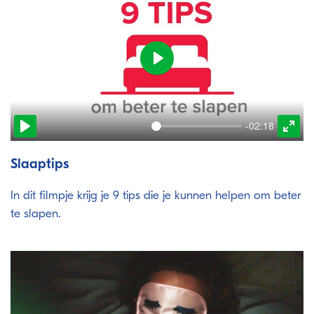
Play
-02:18
Play
Ente
full
Slaaptips
In dit filmpje krijg je 9 tips die je kunnen helpen om beter
te slapen.