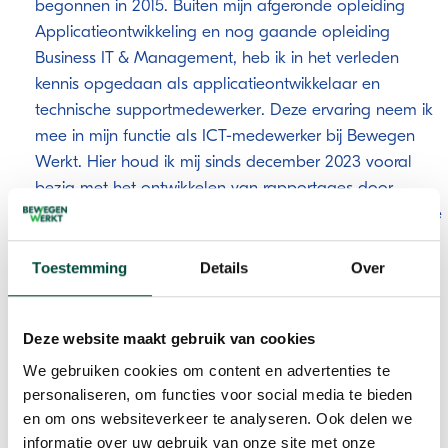
begonnen in 2015. Buiten mijn afgeronde opleiding
Applicatieontwikkeling en nog gaande opleiding
Business IT & Management, heb ik in het verleden
kennis opgedaan als applicatieontwikkelaar en
technische supportmedewerker. Deze ervaring neem ik
mee in mijn functie als ICT-medewerker bij Bewegen
Werkt. Hier houd ik mij sinds december 2023 vooral
bezig met het ontwikkelen van rapportages door
middel van Business Intelligence en het beheren van de
applicaties en data.
Toestemming
Details
Over
Mijn
favoriete vitaliteitsmomentje
? Een
lange wandeling met mijn hond 's
Deze website maakt gebruik van cookies
morgens bij zonsopkomst en lekker mijn
We gebruiken cookies om content en advertenties te
hoofd legen in de sportschool na werk.
personaliseren, om functies voor social media te bieden
en om ons websiteverkeer te analyseren. Ook delen we
Wat drijft mij?
informatie over uw gebruik van onze site met onze