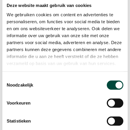
met veel plezier kunnen werken.
Deze website maakt gebruik van cookies
We gebruiken cookies om content en advertenties te
Bij mij kan je terecht voor alle planningsvragen.
personaliseren, om functies voor social media te bieden
en om ons websiteverkeer te analyseren. Ook delen we
informatie over uw gebruik van onze site met onze
partners voor social media, adverteren en analyse. Deze
Mijn
favoriete vitaliteitsmomentje
? Op
partners kunnen deze gegevens combineren met andere
zondagochtend met mijn kinderen naar
informatie die u aan ze heeft verstrekt of die ze hebben
het bos voor een heerlijke wandeling.
verzameld op basis van uw gebruik van hun services.
Toestemmingsselectie
Noodzakelijk
Voorkeuren
Statistieken