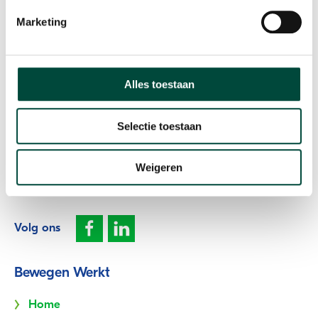
Marketing
Participatie als resultaat
Contact
Alles toestaan
Plesmanweg 9c
Selectie toestaan
7602 PD Almelo
T: 085 073 33 00
Weigeren
E:
info@bewegenwerkt.nl
Volg ons
Bewegen Werkt
Home