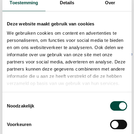
Toestemming
Details
Over
ik werkzaam bij Bewegen Werkt. Hier kan ik mijn passie
voor sporten en vitaliteit mooi combineren!
Deze website maakt gebruik van cookies
Wat doe ik bij Bewegen Werkt?
We gebruiken cookies om content en advertenties te
Ik ben begonnen als Health Check medewerker en
personaliseren, om functies voor social media te bieden
daarnaast ben ik nu ook medewerker kwaliteit en
en om ons websiteverkeer te analyseren. Ook delen we
onderzoek. Ik ondersteun mijn collega’s bij verschillende
informatie over uw gebruik van onze site met onze
taken zoals bijvoorbeeld het maken van vragenlijsten
partners voor social media, adverteren en analyse. Deze
partners kunnen deze gegevens combineren met andere
en het opstellen van rapportages.
informatie die u aan ze heeft verstrekt of die ze hebben
verzameld op basis van uw gebruik van hun services.
Mijn
favoriete vitaliteitsmomentje
? De
zaterdag op het korfbalveld!
Toestemmingsselectie
Noodzakelijk
Voorkeuren