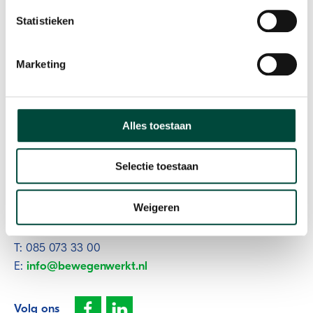
Statistieken
Marketing
Alles toestaan
Participatie als resultaat
Contact
Selectie toestaan
Plesmanweg 9c
Weigeren
7602 PD Almelo
T: 085 073 33 00
E:
info@bewegenwerkt.nl
Volg ons