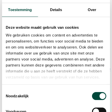
mij verder te ontwikkelen bij Bewegen Werkt. Deze kans
heb ik met beide handen aangepakt! Inmiddels ben ik
Toestemming
Details
Over
als medewerker personeelszaken samen met mijn
collega
Jolanda
betrokken bij een breed scala aan
Deze website maakt gebruik van cookies
administratieve taken en processen rondom
personeelszaken. En niet alleen mijn collega’s kunnen
We gebruiken cookies om content en advertenties te
bij mij terecht maar ook klanten help ik graag met hun
personaliseren, om functies voor social media te bieden
en om ons websiteverkeer te analyseren. Ook delen we
praktische vragen.
informatie over uw gebruik van onze site met onze
partners voor social media, adverteren en analyse. Deze
partners kunnen deze gegevens combineren met andere
Mijn
favoriete vitaliteitsmomentje?
Aan het
informatie die u aan ze heeft verstrekt of die ze hebben
begin of einde van de dag hardlopen of
verzameld op basis van uw gebruik van hun services.
op de fiets stappen, even mijn hoofd
leegmaken en genieten van een prachtige
Toestemmingsselectie
zonopkomst of -ondergang.
Noodzakelijk
Voorkeuren