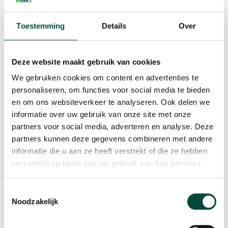
Toestemming
Details
Over
10.45 uur Plenaire afsluiting
Tijdens het laatste onderdeel doen we een kennisquiz en
Deze website maakt gebruik van cookies
geven een korte terugkoppeling van de bevindingen uit
We gebruiken cookies om content en advertenties te
alle break-out sessies.
personaliseren, om functies voor social media te bieden
en om ons websiteverkeer te analyseren. Ook delen we
informatie over uw gebruik van onze site met onze
partners voor social media, adverteren en analyse. Deze
partners kunnen deze gegevens combineren met andere
informatie die u aan ze heeft verstrekt of die ze hebben
verzameld op basis van uw gebruik van hun services.
Toestemmingsselectie
Noodzakelijk