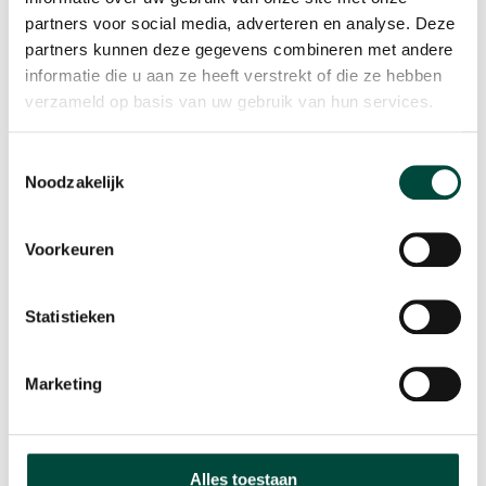
Datum
: Wij organiseren het event op 20 mei.
partners voor social media, adverteren en analyse. Deze
partners kunnen deze gegevens combineren met andere
Tijd
: Van 14.00 tot 16.00.
informatie die u aan ze heeft verstrekt of die ze hebben
verzameld op basis van uw gebruik van hun services.
Locatie
: Locatie: Kruithoorn 3, 4208 CJ Gorinchem
Toestemmingsselectie
Reserveer nu jouw plek en ontdek de kracht van
Noodzakelijk
beweging samen met ons op 20 mei! Je kunt je
aanmelden door het formulier in te vullen onderaan de
pagina.
Voorkeuren
Statistieken
Marketing
Alles toestaan