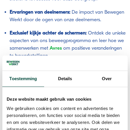
Ervaringen van deelnemers:
De impact van Bewegen
Werkt door de ogen van onze deelnemers.
Exclusief kijkje achter de schermen:
Ontdek de unieke
aspecten van ons beweegprogramma en leer hoe we
samenwerken met
Avres
om positieve veranderingen
te bewerkstelligen.
Wist je dat uit onderzoek van de Rijksuniversiteit
Groningen blijkt dat onze aanpak leidt tot
driemaal
Toestemming
Details
Over
zoveel uren betaald werk
? Inclusief vrijwilligerswerk is dit
rendement zelfs zeven maal hoger. Het Loket Gezond
Leven van het RIVM heeft Bewegen Werkt beoordeeld
Deze website maakt gebruik van cookies
als bewezen effectief.
We gebruiken cookies om content en advertenties te
personaliseren, om functies voor social media te bieden
Ben jij erbij?
en om ons websiteverkeer te analyseren. Ook delen we
informatie over uw gebruik van onze site met onze