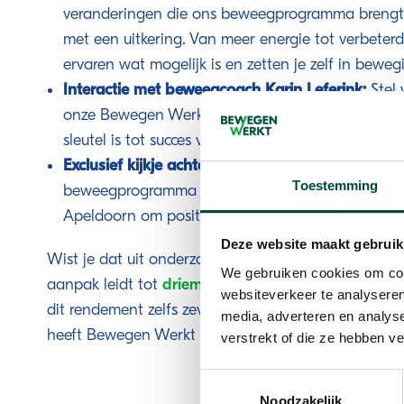
veranderingen die ons beweegprogramma brengt 
met een uitkering. Van meer energie tot verbeterd
ervaren wat mogelijk is en zetten je zelf in beweg
Interactie met beweegcoach Karin Leferink:
Stel 
onze Bewegen Werkt coach, en krijg persoonlijk 
sleutel is tot succes voor deze doelgroep.
Exclusief kijkje achter de schermen:
Ontdek de un
Toestemming
beweegprogramma en leer hoe we samenwerken
Apeldoorn om positieve veranderingen te bewerks
Deze website maakt gebruik
Wist je dat uit onderzoek van de Rijksuniversiteit G
We gebruiken cookies om cont
aanpak leidt tot
driemaal zoveel uren betaald wer
websiteverkeer te analyseren
dit rendement zelfs zeven maal hoger. Het Loket 
media, adverteren en analys
heeft Bewegen Werkt beoordeeld als bewezen effect
verstrekt of die ze hebben v
Toestemmingsselectie
Noodzakelijk