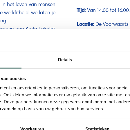
in het leven van mensen
Tijd
: Van 14.00 tot 16.00.
e werkfitheid, we laten je
ing.
Locatie
: De Voorwaarts
vragen aan Karin Leferink,
inzicht in hoe bewegen de
Reserveer nu jouw plek
op 19 maart! Je kunt je
ieke aspecten van ons
de pagina.
Details
 met de Gemeente
telligen.
 van cookies
roningen blijkt dat onze
ent en advertenties te personaliseren, om functies voor social
k
? Inclusief vrijwilligerswerk is
. Ook delen we informatie over uw gebruik van onze site met on
Gezond Leven van het RIVM
e. Deze partners kunnen deze gegevens combineren met andere i
ief.
erzameld op basis van uw gebruik van hun services.
Voorkeuren
Statistieken