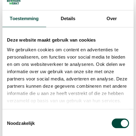
me heen heb. Daarnaast dat ik op een veilige manier
mezelf kan ontwikkelen en eigenlijk kan uitvinden waar
Toestemming
Details
Over
mijn grenzen liggen. En ook weer plezier kan maken op
een laagdrempelige manier.
'' Benieuwd naar de verdere
uitwerking van het programma? Bekijk dan de video
Deze website maakt gebruik van cookies
rechts!
We gebruiken cookies om content en advertenties te
personaliseren, om functies voor social media te bieden
en om ons websiteverkeer te analyseren. Ook delen we
informatie over uw gebruik van onze site met onze
partners voor social media, adverteren en analyse. Deze
partners kunnen deze gegevens combineren met andere
informatie die u aan ze heeft verstrekt of die ze hebben
Play
verzameld op basis van uw gebruik van hun services.
Toestemmingsselectie
-01:57
Noodzakelijk
Play
Ente