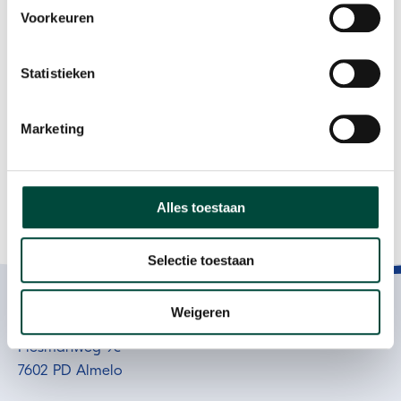
full
Voorkeuren
''Ik kan op een veilige manier mezelf
ontwikkelen en eigenlijk uitvinden waar mijn
grenzen liggen.''
Statistieken
Marketing
Alles toestaan
Selectie toestaan
Participatie als resultaat
Contact
Weigeren
Plesmanweg 9c
7602 PD Almelo