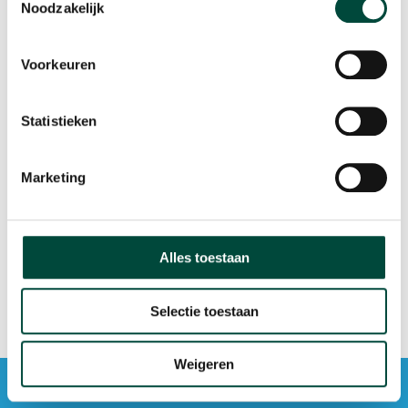
Het bijeenkomst werd door de deelnemers
Noodzakelijk
beoordeeld met een 4.3 (op een schaal
van 1 tot 5). Op de vraag of deelnemers
Voorkeuren
de bijeenkomst aanbevelen aan collega's
werd gemiddeld een 8 gescoord (op een
Statistieken
schaal van 1 tot 10).
Wij kijken met trots terug op dit geslaagde
Marketing
online event!
Alles toestaan
Selectie toestaan
Weigeren