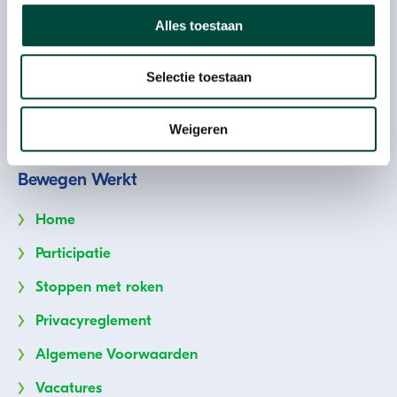
7602 PD Almelo
Alles toestaan
T: 085 073 33 00
E:
info@bewegenwerkt.nl
Selectie toestaan
Volg ons
Weigeren
Bewegen Werkt
Home
Participatie
Stoppen met roken
Privacyreglement
Algemene Voorwaarden
Vacatures