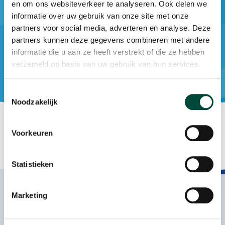
en om ons websiteverkeer te analyseren. Ook delen we
participatie en stoppen met roken.
informatie over uw gebruik van onze site met onze
partners voor social media, adverteren en analyse. Deze
partners kunnen deze gegevens combineren met andere
Lees meer
informatie die u aan ze heeft verstrekt of die ze hebben
verzameld op basis van uw gebruik van hun services.
Toestemmingsselectie
Noodzakelijk
Voorkeuren
Statistieken
Participatie als resultaat
Contact
Marketing
Plesmanweg 9c