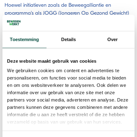
Hoewel initiatieven zoals de Beweegalliantie en
programma’s als JOGG (Jongeren Op Gezond Gewicht)
zich richten op het bevorderen van beweging, bereiken
deze inspanningen kwetsbare groepen nog
onvoldoende.
Toestemming
Details
Over
De werkplek als kansrijke omgeving
Deze website maakt gebruik van cookies
De werkplek biedt een unieke mogelijkheid om
We gebruiken cookies om content en advertenties te
beweging te integreren in het dagelijks leven. Marjolijn
personaliseren, om functies voor social media te bieden
noemde het creëren van actieve werkplekken een
en om ons websiteverkeer te analyseren. Ook delen we
essentiële stap. Denk aan:
informatie over uw gebruik van onze site met onze
partners voor social media, adverteren en analyse. Deze
Wandelvergaderingen en beweegpauzes.
partners kunnen deze gegevens combineren met andere
Subsidies of vergoedingen voor sportactiviteiten.
informatie die u aan ze heeft verstrekt of die ze hebben
Infrastructuur die beweging stimuleert, zoals
verzameld op basis van uw gebruik van hun services.
fietsenstallingen of sta-bureaus.