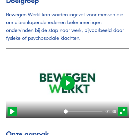
Doelgroep
Bewegen Werkt kan worden ingezet voor mensen die
om uiteenlopende redenen belemmeringen
ondervinden bij de stap naar werk, bijvoorbeeld door
fysieke of psychosociale klachten.
Play
-01:39
Play
Enter
fulls
Onze aanpak