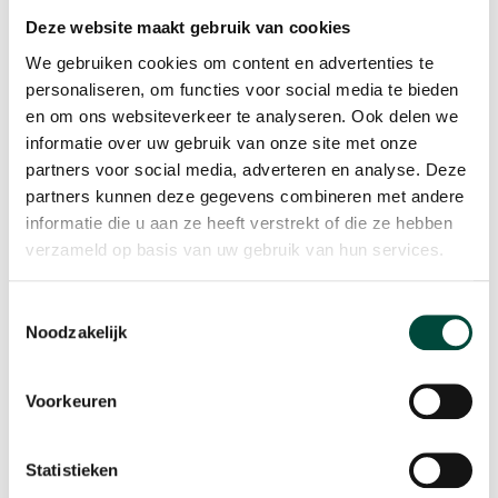
gemiddeld boeken deelnemers één trede
Deze website maakt gebruik van cookies
vooruitgang op de participatieladder. Ze vinden
We gebruiken cookies om content en advertenties te
weer aansluiting bij de maatschappij, starten een
personaliseren, om functies voor social media te bieden
zorgtraject om aan herstel te werken, of ervaren
en om ons websiteverkeer te analyseren. Ook delen we
simpelweg een betere balans in hun leven.
informatie over uw gebruik van onze site met onze
partners voor social media, adverteren en analyse. Deze
Gemeente Apeldoorn
partners kunnen deze gegevens combineren met andere
informatie die u aan ze heeft verstrekt of die ze hebben
verzameld op basis van uw gebruik van hun services.
Toestemmingsselectie
Noodzakelijk
Voorkeuren
Statistieken
Hoe we onze kennis voor