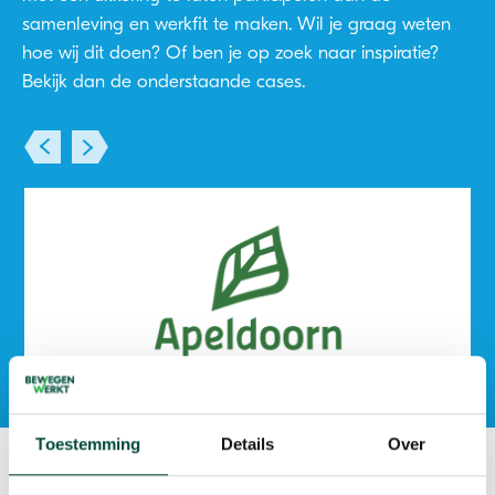
samenleving en werkfit te maken. Wil je graag weten
hoe wij dit doen? Of ben je op zoek naar inspiratie?
Bekijk dan de onderstaande cases.
Gemeente Apeldoorn
In 2024 hebben maar liefst 79 inwoners van
Toestemming
Details
Over
Apeldoorn de stap gezet om deel te nemen aan
het Bewegen Werkt-programma. Met succes,