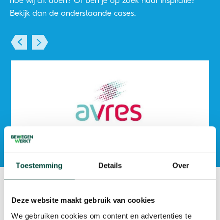
hoe wij dit doen? Of ben je op zoek naar inspiratie?
Bekijk dan de onderstaande cases.
Bewegen Werkt bij Avres: Door beweging
dichterbij werk
Toestemming
Details
Over
''Een mooie eerste stap richting betaald werk.''
Deze website maakt gebruik van cookies
Lian Starmans, Werkcoach
We gebruiken cookies om content en advertenties te