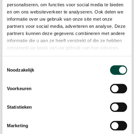
personaliseren, om functies voor social media te bieden
en om ons websiteverkeer te analyseren. Ook delen we
informatie over uw gebruik van onze site met onze
partners voor social media, adverteren en analyse. Deze
partners kunnen deze gegevens combineren met andere
informatie die u aan ze heeft verstrekt of die ze hebben
verzameld op basis van uw gebruik van hun services.
Toestemmingsselectie
Noodzakelijk
Hoe we onze kennis voor
Voorkeuren
jou kunnen toepassen?
Statistieken
Wij werken met een resultaatgerichte aanpak
gebaseerd op wetenschappelijk onderzoek. Deze
kennis delen we graag met jou.
Marketing