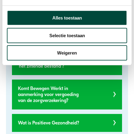
Alles toestaan
Wetenschappelijk onderzoek
RUG
Selectie toestaan
Waarom zouden we als
Weigeren
gemeente juist in tijden van
laagconjunctuur investeren in
‘het zittende bestand’?
Komt Bewegen Werkt in
aanmerking voor vergoeding
van de zorgverzekering?
Wat is Positieve Gezondheid?