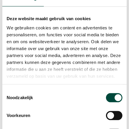
Deze website maakt gebruik van cookies
We gebruiken cookies om content en advertenties te
personaliseren, om functies voor social media te bieden
en om ons websiteverkeer te analyseren. Ook delen we
informatie over uw gebruik van onze site met onze
partners voor social media, adverteren en analyse. Deze
partners kunnen deze gegevens combineren met andere
informatie die u aan ze heeft verstrekt of die ze hebben
verzameld op basis van uw gebruik van hun services.
Een volgend spel met veel onderlinge strijd was levend
Toestemmingsselectie
mijnenvegen. Deelnemers moesten in teams van 4 een
Noodzakelijk
veld oversteken, waarbij in elk vak een mijn kon liggen.
Volop spanning en ook hierbij was het belangrijk elkaar
Voorkeuren
te helpen en te coachen. In dit spel komen daar ook
nog eens doorzettingsvermogen (want het ging het vaak