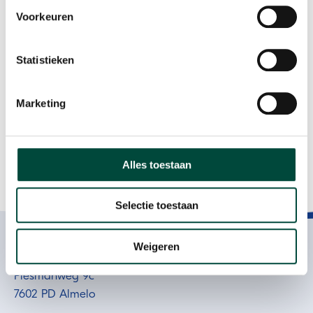
Voorkeuren
Aftermovie
Het was een dag vol enthousiasme en positieve energie!
Statistieken
Benieuwd naar de beelden? Bekijk hier de
aftermovie
!
Marketing
Alles toestaan
Selectie toestaan
Participatie als resultaat
Contact
Weigeren
Plesmanweg 9c
7602 PD Almelo