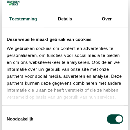
(Oud-)deelnemers
Naast de beleidsmedewerkers en consulenten deden er
Toestemming
Details
Over
ook drie (oud-)deelnemers van het programma mee en
speelde ze een actieve en zeer dappere rol. Want wie
kan het beter vertellen dan iemand die het programma
Deze website maakt gebruik van cookies
zelf heeft doorlopen? Naast de (oud)-deelnemers
We gebruiken cookies om content en advertenties te
deelden ook trajectregisseurs en activeringscoaches van
personaliseren, om functies voor social media te bieden
Gemeente Apeldoorn hun ervaringen.
en om ons websiteverkeer te analyseren. Ook delen we
informatie over uw gebruik van onze site met onze
partners voor social media, adverteren en analyse. Deze
partners kunnen deze gegevens combineren met andere
informatie die u aan ze heeft verstrekt of die ze hebben
verzameld op basis van uw gebruik van hun services.
Toestemmingsselectie
Noodzakelijk