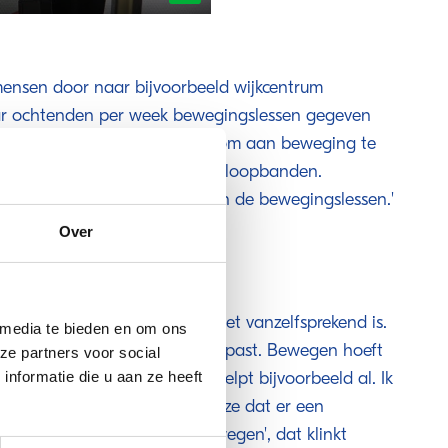
Enter
fullscreen
mensen door naar bijvoorbeeld wijkcentrum
ar ochtenden per week bewegingslessen gegeven
is een laagdrempelige manier om aan beweging te
k maken van hometrainers en loopbanden.
studenten van ROC Mondriaan de bewegingslessen.'
Over
 dat sporten voor sommigen niet vanzelfsprekend is.
 media te bieden en om ons
 zoeken wat het beste bij ze past. Bewegen hoeft
ze partners voor social
o moeilijk te zijn. Wandelen helpt bijvoorbeeld al. Ik
nformatie die u aan ze heeft
d 'sporten' want dan denken ze dat er een
orden. Ik heb het over 'bewegen', dat klinkt