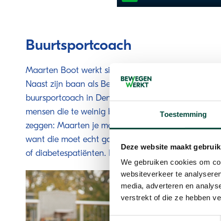
Play
Buurtsportcoach
Maarten Boot werkt sinds 2009 bij Bewegen Werkt
Naast zijn baan als Bewegen Werkt coach is hij sind
buursportcoach in Den Haag. Hij komt via bijvoorbe
mensen die te weinig bewegen. 'Ik spreek elke week 
Toestemming
zeggen: Maarten je moet echt contact opnemen met
want die moet echt gaan bewegen. Het gaat dan b
Deze website maakt gebruik
of diabetespatiënten. Bewegen is dan vaak een goed
We gebruiken cookies om cont
websiteverkeer te analyseren
media, adverteren en analys
verstrekt of die ze hebben v
Toestemmingsselectie