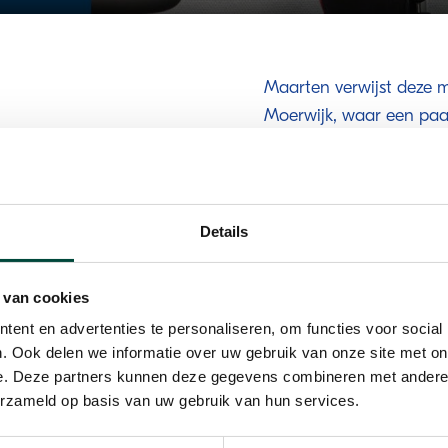
Maarten verwijst deze 
Moerwijk, waar een pa
 als Bewegen Werkt coach.
worden. Maarten: 'Dit 
s medio 2015 actief als
doen. Ze kunnen gebrui
eld huisartsen in contact met
Daarnaast begeleiden 
huisartsen die tegen mij
Details
 een bepaalde patiënt,
Vriendelijker
ijvoorbeeld om overgewicht
 van cookies
 medicijn.'
Maarten realiseert zich
ent en advertenties te personaliseren, om functies voor social
'Ik ga samen met mensen
. Ook delen we informatie over uw gebruik van onze site met on
namelijk helemaal niet z
e. Deze partners kunnen deze gegevens combineren met andere i
erzameld op basis van uw gebruik van hun services.
vermijd bewust het woor
marathon gelopen moet w