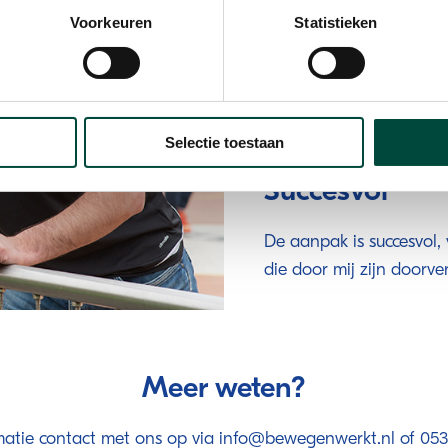
vriendelijker.'
Voorkeuren
Statistieken
Volgens Maarten is niet 
nodig', zegt hij. 'Als m
bal ligt bij mij en ik m
Selectie toestaan
Succesvol
De aanpak is succesvol,
die door mij zijn doorve
Meer weten?
atie contact met ons op via info@bewegenwerkt.nl of 053 