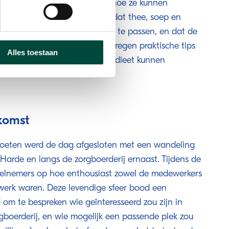
ed hebben op het welzijn en hoe ze kunnen
der leven. De conclusie was dat thee, soep en
ikt zijn om deze principes toe te passen, en dat de
mende tijd gaan oefenen. Ze kregen praktische tips
Alles toestaan
gsmiddelen in hun dagelijkse dieet kunnen
komst
oeten werd de dag afgesloten met een wandeling
 Harde en langs de zorgboerderij ernaast. Tijdens de
eelnemers op hoe enthousiast zowel de medewerkers
t werk waren. Deze levendige sfeer bood een
 om te bespreken wie geïnteresseerd zou zijn in
rgboerderij, en wie mogelijk een passende plek zou