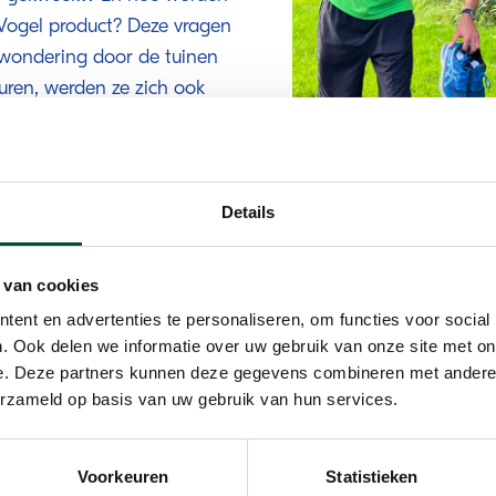
.Vogel product? Deze vragen
bewondering door de tuinen
uren, werden ze zich ook
dde tot inspirerende
p een natuurlijke manier je
e met veel vitamine D en
Details
 van cookies
Zelf aan de slag
ent en advertenties te personaliseren, om functies voor social
. Ook delen we informatie over uw gebruik van onze site met on
e. Deze partners kunnen deze gegevens combineren met andere i
 niet stilgezeten. In
Daarnaast hebben de de
erzameld op basis van uw gebruik van hun services.
lfs het blote voetenpad is
bijdraagt aan een sterk
 waarbij de voeten gekieteld
aandoeningen waarvoor
het een verrassende ervaring
krijgen. De sessie gaf 
Voorkeuren
Statistieken