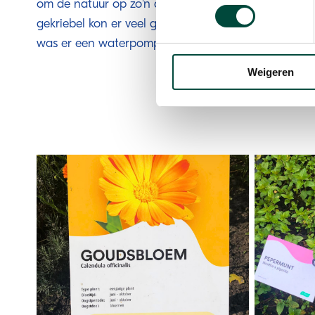
om de natuur op zo'n directe manier te voelen. On
gekriebel kon er veel gelachen worden onderweg. G
was er een waterpomp beschikbaar om de voeten t
Weigeren