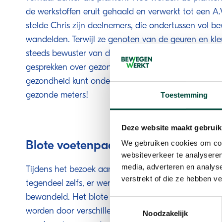
de werkstoffen eruit gehaald en verwerkt tot een A
stelde Chris zijn deelnemers, die ondertussen vol 
wandelden. Terwijl ze genoten van de geuren en kle
steeds bewuster van de kracht van de natuur. Dit lei
gesprekken over gezondheid, welzijn en hoe je zelf o
gezondheid kunt ondersteunen. En dat in combinati
gezonde meters!
Toestemming
Deze website maakt gebruik
Blote voetenpad
We gebruiken cookies om cont
websiteverkeer te analyseren
media, adverteren en analys
Tijdens het bezoek aan de A. Vogel tuinen is er zeker
verstrekt of die ze hebben v
tegendeel zelfs, er werden spelletjes gespeeld en ze
bewandeld. Het blote voetenpad is een stuk moeras
Toestemmingsselectie
worden door verschillende kruiden. Voor velen was 
Noodzakelijk