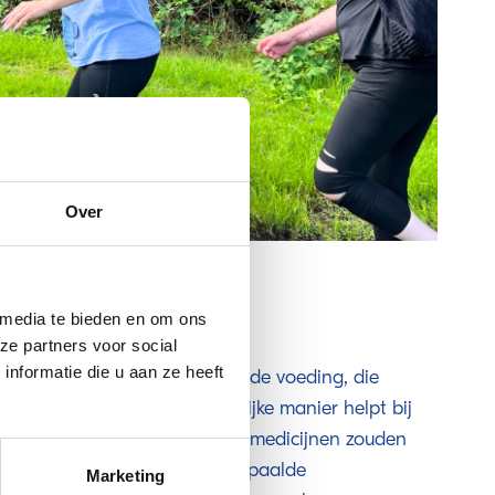
Over
 media te bieden en om ons
ze partners voor social
nformatie die u aan ze heeft
elnemers geleerd over gezonde voeding, die
 fundament en op een natuurlijke manier helpt bij
 mensen normaal gesproken medicijnen zouden
waardevolle inzichten in hoe bepaalde
Marketing