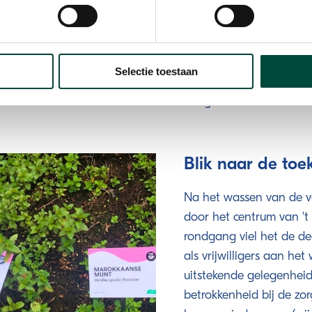
danks de modder en het
voedingsmiddelen invlo
een paniek, op het einde
bijdragen aan een gezon
e spoelen!
salades uitstekend gesch
deelnemers dit in de ko
Selectie toestaan
over hoe ze deze voedin
integreren.
Blik naar de toe
Na het wassen van de v
door het centrum van 't
rondgang viel het de d
als vrijwilligers aan he
uitstekende gelegenheid
betrokkenheid bij de zo