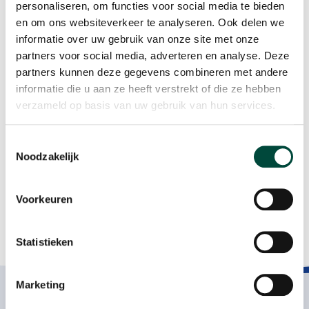
personaliseren, om functies voor social media te bieden
aanmoedigden en nu als groep doorgaat met sporten
en om ons websiteverkeer te analyseren. Ook delen we
(met Zoetermeerpas) en proberen hun nieuwe, gezonde
informatie over uw gebruik van onze site met onze
leefstijl vol te houden!
partners voor social media, adverteren en analyse. Deze
partners kunnen deze gegevens combineren met andere
Een enorm mooi resultaat!
informatie die u aan ze heeft verstrekt of die ze hebben
verzameld op basis van uw gebruik van hun services.
bron: Intranet gemeente Zoetermeer
Toestemmingsselectie
Noodzakelijk
Voorkeuren
Statistieken
Participatie als resultaat
Marketing
Contact