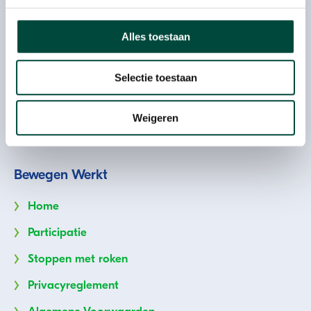
Plesmanweg 9c
Alles toestaan
7602 PD Almelo
T: 085 073 33 00
Selectie toestaan
E:
info@bewegenwerkt.nl
Weigeren
Volg ons
Bewegen Werkt
Home
Participatie
Stoppen met roken
Privacyreglement