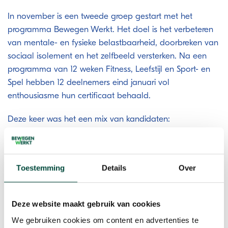
In november is een tweede groep gestart met het
programma Bewegen Werkt. Het doel is het verbeteren
van mentale- en fysieke belastbaarheid, doorbreken van
sociaal isolement en het zelfbeeld versterken. Na een
programma van 12 weken Fitness, Leefstijl en Sport- en
Spel hebben 12 deelnemers eind januari vol
enthousiasme hun certificaat behaald.
Deze keer was het een mix van kandidaten:
Vergunninghouders, GVA’ers, Werkacademie en mensen
met lange afstand tot arbeidsmarkt. Vooraf waren we
benieuwd hoe zo’n gemengde groep zou gaan werken,
Toestemming
Details
Over
en we zijn blij dat de resultaten nog beter zijn dan vorige
keer. Niet alleen heeft 85% het programma succesvol
afgerond, maar is er een hechte club ontstaan, die
Deze website maakt gebruik van cookies
volgens trainer
Yoeri van den Berg
en klantmanager /
We gebruiken cookies om content en advertenties te
begeleider Dragana Lazarevic elkaar hielpen en