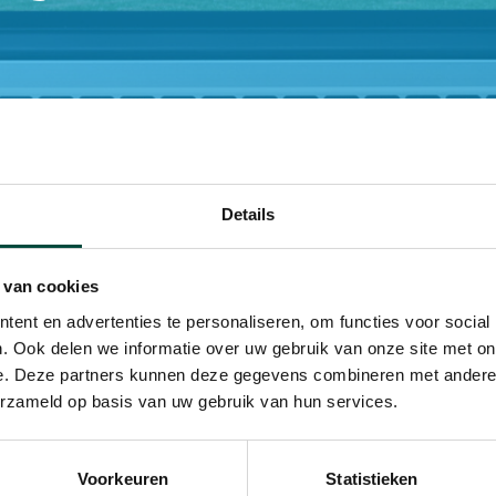
Details
nkele minuten een
Heb je vragen? Neem dan
n het webinar.
via 085 073 33 00 of
in
 van cookies
ent en advertenties te personaliseren, om functies voor social
. Ook delen we informatie over uw gebruik van onze site met on
e. Deze partners kunnen deze gegevens combineren met andere i
erzameld op basis van uw gebruik van hun services.
Voorkeuren
Statistieken