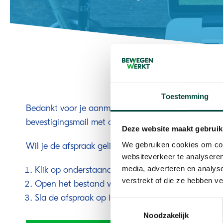
Toestemming
Bedankt voor je aanmelding. Je ontvangt binnen e
bevestigingsmail met o.a. de link voor deelname aa
Deze website maakt gebruik
We gebruiken cookies om cont
Wil je de afspraak gelijk in je agenda plaatsen?
websiteverkeer te analyseren
media, adverteren en analys
Klik op onderstaande knop.
verstrekt of die ze hebben v
Open het bestand vanuit je downloads.
Sla de afspraak op in je agenda.
Toestemmingsselectie
Noodzakelijk