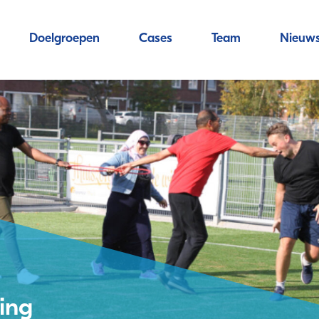
Doelgroepen
Cases
Team
Nieuw
ing