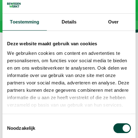
Toestemming
Details
Over
Deze website maakt gebruik van cookies
We gebruiken cookies om content en advertenties te
personaliseren, om functies voor social media te bieden
en om ons websiteverkeer te analyseren. Ook delen we
Vitaliteit als resultaat
informatie over uw gebruik van onze site met onze
partners voor social media, adverteren en analyse. Deze
Contact
partners kunnen deze gegevens combineren met andere
informatie die u aan ze heeft verstrekt of die ze hebben
Plesmanweg 9c
verzameld op basis van uw gebruik van hun services.
7602 PD Almelo
Toestemmingsselectie
T: 085 073 33 00
Noodzakelijk
E:
info@bewegenwerkt.nl