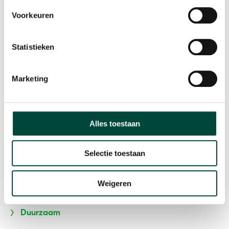
Voorkeuren
Volg ons
Statistieken
Bewegen Werkt
Home
Marketing
Participatie
Stoppen met roken
Alles toestaan
Algemene Voorwaarden
Selectie toestaan
Privacyverklaring
Klachtenreglement
Weigeren
Vacatures
Duurzaam