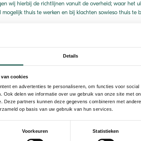
en wij hierbij de richtlijnen vanuit de overheid; waar het u
l mogelijk thuis te werken en bij klachten sowieso thuis te bl
uitvoering van onze dienstverlening heldere hygiëne proto
stemt met u per situatie af hoe hiermee om te gaan. Daar
chillende innovaties doorgevoerd, daar leest u hieronder 
een prettige voortzetting van onze samenwerking.
Details
eft kunt u contact opnemen met ons hoofdkantoor op 085 0
 van cookies
info@bewegenwerkt.nl.
ent en advertenties te personaliseren, om functies voor social
. Ook delen we informatie over uw gebruik van onze site met on
e. Deze partners kunnen deze gegevens combineren met andere i
erzameld op basis van uw gebruik van hun services.
Voorkeuren
Statistieken