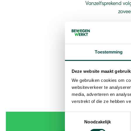
Vanzelfsprekend volg
zovee
Wij hebben voor de 
vaste contactpersoon 
afgelopen periode vers
Toestemming
Als u vragen he
Deze website maakt gebruik
We gebruiken cookies om cont
websiteverkeer te analyseren
media, adverteren en analys
verstrekt of die ze hebben v
Toestemmingsselectie
Noodzakelijk