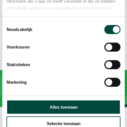
gezondste groentes?" is:
informatie die u aan ze heeft verstrekt of die ze hebben
A) Boerenkool - Spruitjes - Wortels
verzameld op basis van uw gebruik van hun services.
Toestemmingsselectie
Noodzakelijk
Bron:
sport.nl
Voorkeuren
Statistieken
Marketing
Alles toestaan
Selectie toestaan