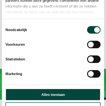
partners kunnen deze gegevens combineren met andere
informatie die u aan ze heeft verstrekt of die ze hebben
verzameld op basis van uw gebruik van hun services.
Aanmelden
Toestemmingsselectie
Noodzakelijk
Aanmelden kan door een e-mail te sturen naar Jan Plat
via
jan.plat@bewegenwerkt.nl
.
Voorkeuren
Statistieken
Marketing
Alles toestaan