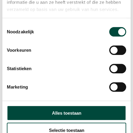
informatie die u aan ze heeft verstrekt of die ze hebben
verzameld op basis van uw gebruik van hun services.
Vitaliteit als resultaat
Toestemmingsselectie
Noodzakelijk
Contact
Plesmanweg 9c
Voorkeuren
7602 PD Almelo
Statistieken
T: 085 073 33 00
E:
info@bewegenwerkt.nl
Marketing
Volg ons
Bewegen Werkt
Alles toestaan
Home
Selectie toestaan