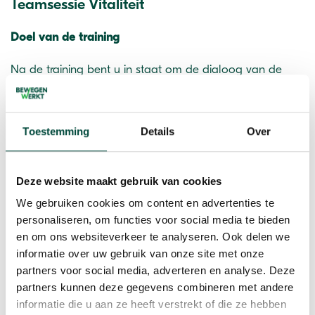
Teamsessie Vitaliteit
Doel van de training
Na de training bent u in staat om de dialoog van de
‘Teamsessie Vitaliteit’ aan te gaan met teams, waarbij
een team op een coachende wijze wordt uitgedaagd
om verbeteracties te formuleren, uit te voeren en te
Toestemming
Details
Over
borgen.
Inhoud
Deze website maakt gebruik van cookies
We gebruiken cookies om content en advertenties te
De deelnemers ontvangen een handleiding met een
personaliseren, om functies voor social media te bieden
beschrijving van de werkvorm, een origineel van de
en om ons websiteverkeer te analyseren. Ook delen we
formulieren die gebruikt worden in de werkvorm en een
informatie over uw gebruik van onze site met onze
sjabloon PowerPoint presentatie met de structuur van de
partners voor social media, adverteren en analyse. Deze
teamsessie. Deelnemers leren de digitale tool te
partners kunnen deze gegevens combineren met andere
gebruiken waarmee meningen van de teamleden over
informatie die u aan ze heeft verstrekt of die ze hebben