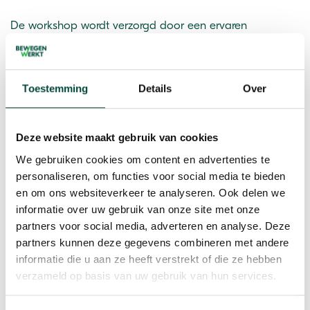
De workshop wordt verzorgd door een ervaren
vitaliteitscoach
Resultaat
Toestemming
Details
Over
Inzicht, ervaringen, tips en inspiratie om met het ouder
worden je energie en talenten optimaal te
Deze website maakt gebruik van cookies
benutten
We gebruiken cookies om content en advertenties te
personaliseren, om functies voor social media te bieden
en om ons websiteverkeer te analyseren. Ook delen we
informatie over uw gebruik van onze site met onze
partners voor social media, adverteren en analyse. Deze
Wil je meer informatie over de
partners kunnen deze gegevens combineren met andere
workshop 'Energiek ouder worden'?
informatie die u aan ze heeft verstrekt of die ze hebben
Neem dan contact op via onderstaand
verzameld op basis van uw gebruik van hun services.
formulier.